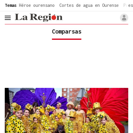
common.go-to-content
Temas
Héroe ourensano
Cortes de agua en Ourense
Pres
header.menu.open
Comparsas