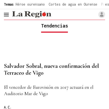
common.go-to-content
Temas
Héroe ourensano
Cortes de agua en Ourense
Pres
header.menu.open
Tendencias
Salvador Sobral, nueva confirmación del
Terraceo de Vigo
El vencedor de Eurovisión en 2017 actuará en el
Auditorio Mar de Vigo
A.C.