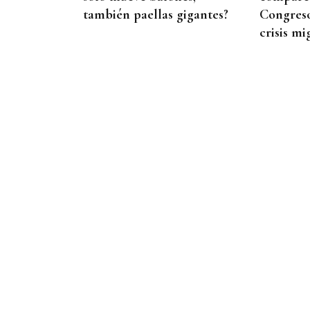
también paellas gigantes?
Congreso
crisis mi
ASESINÓ A SU ABUELO
Un tiroteo escolar en
Tailandia deja al menos 6
muertos y 15 heridos