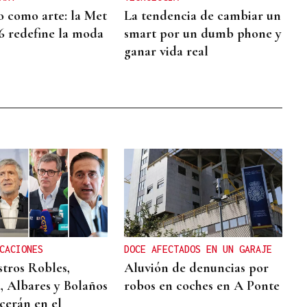
o como arte: la Met
La tendencia de cambiar un
6 redefine la moda
smart por un dumb phone y
ganar vida real
CACIONES
DOCE AFECTADOS EN UN GARAJE
stros Robles,
Aluvión de denuncias por
, Albares y Bolaños
robos en coches en A Ponte
erán en el