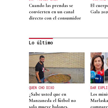
Cuando las prendas se
El cuerp
convierten en un canal
Gala 202
directo con el consumidor
Lo último
MODA
Black Friday 2025: el (ya no
tan) secreto mejor
guardado del armario de
QUEN CHO DIXO
DAR EXPLI
las que más saben
¿Sabe usted que en
Los mini
Manzaneda el fútbol no
Marlaska
solo mueve balones,
comparec