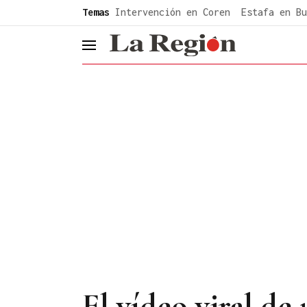
common.go-to-content
Temas
Intervención en Coren
Estafa en Bu
header.menu.open
El vídeo viral de