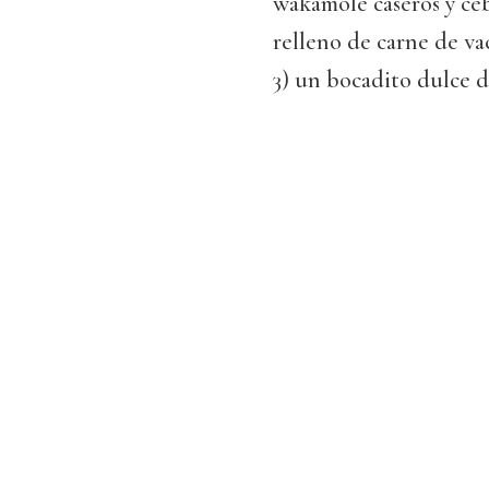
wakamole caseros y ceb
relleno de carne de va
3) un bocadito dulce d