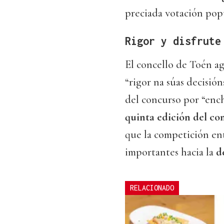
preciada votación popu
Rigor y disfrute
El concello de Toén ag
“rigor na súas decisión
del concurso por “enc
quinta edición del co
que la competición ent
importantes hacia la
d
RELACIONADO