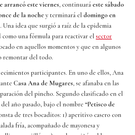
e arrancó este viernes
, continuará
este sábado
 once de la noche
y terminará el
domingo en
z
. Una idea que surgió a raíz de la epidemia
d como una fórmula para reactivar el
sector
tocado en aquellos momentos y que en algunos
o remontar del todo.
lecimientos participantes. En uno de ellos, Ana
rante
Casa Ana de Mugares
, se afanaba en las
eparación del pincho. Segundo clasificado en el
n del año pasado, bajo el nombre
“Petisco de
onsta de tres bocaditos: 1) aperitivo casero con
salada fría, acompañado de mayonesa y