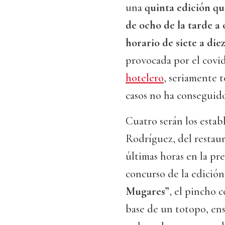
una
quinta edición
qu
de ocho de la tarde a
horario de siete a die
provocada por el covi
hotelero
, seriamente 
casos no ha conseguid
Cuatro serán los estab
Rodríguez, del restau
últimas horas en la pr
concurso de la edició
Mugares”
, el pincho c
base de un totopo, en