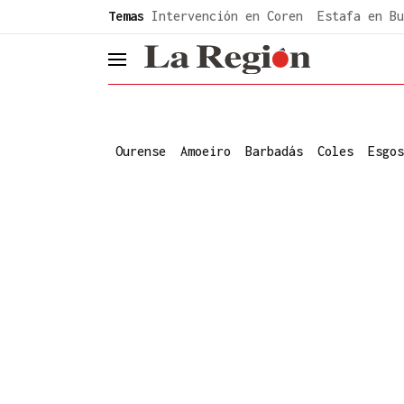
common.go-to-content
Temas
Intervención en Coren
Estafa en Bu
header.menu.open
Ourense
Amoeiro
Barbadás
Coles
Esgos