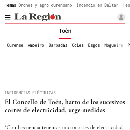
common.go-to-content
Temas
Drones y agro ourensano
Incendio en Baltar
Fes
header.menu.open
Toén
Ourense
Amoeiro
Barbadás
Coles
Esgos
Nogueira
P
INCIDENCIAS ELÉCTRICAS
El Concello de Toén, harto de los sucesivos
cortes de electricidad, urge medidas
“Con frecuencia tenemos microcortes de electricidad