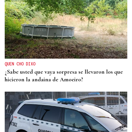
ACCIDENTE DE TRÁFICO
Una salida de vía en Toén obliga a evacuar a dos
personas
QUEN CHO DIXO
¿Sabe usted que vaya sorpresa se llevaron los que
hicieron la andaina de Amoeiro?