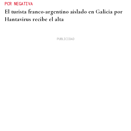
PCR NEGATIVA
El turista franco-argentino aislado en Galicia por
Hantavirus recibe el alta
QUEN CHO DIXO
¿Sabe usted que la suerte ha sonreído a Ourense
los últimos días?