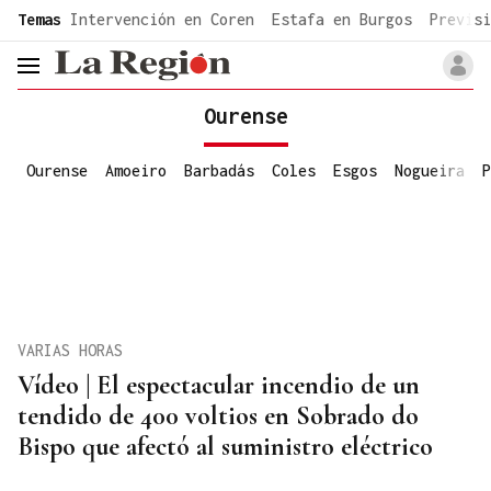
common.go-to-content
Temas
Intervención en Coren
Estafa en Burgos
Previsi
header.menu.open
Ourense
Ourense
Amoeiro
Barbadás
Coles
Esgos
Nogueira
P
VARIAS HORAS
Vídeo | El espectacular incendio de un
tendido de 400 voltios en Sobrado do
Bispo que afectó al suministro eléctrico