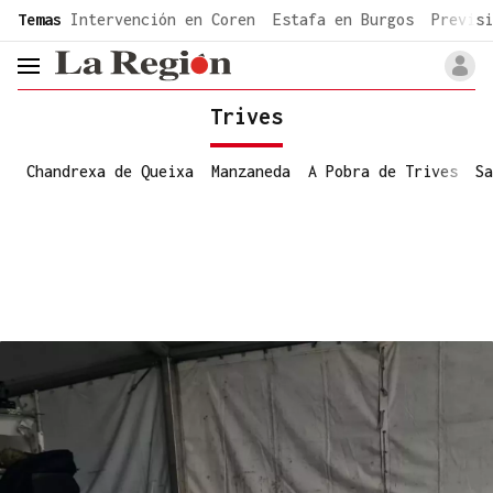
common.go-to-content
Temas
Intervención en Coren
Estafa en Burgos
Previsi
header.menu.open
Trives
Chandrexa de Queixa
Manzaneda
A Pobra de Trives
Sa