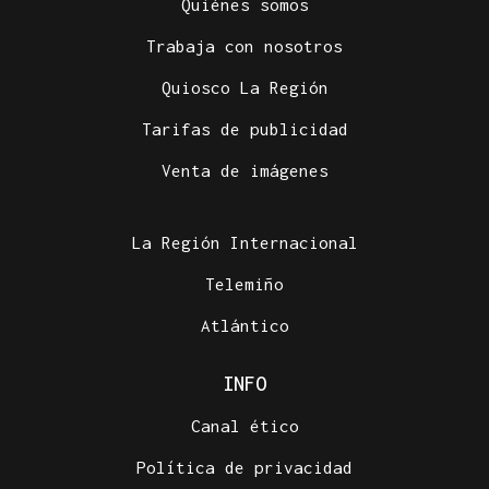
Quiénes somos
Trabaja con nosotros
Quiosco La Región
Tarifas de publicidad
ALERTA ALIMENTARIA
Venta de imágenes
La AESAN alerta de fragmentos de vidrio en
confituras y miel Bonne Maman: estos son los lotes
afectados
La Región Internacional
Telemiño
Atlántico
INFO
Canal ético
Política de privacidad