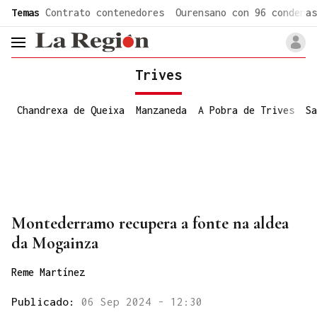
common.go-to-content
Temas
Contrato contenedores
Ourensano con 96 condenas
header.menu.open
Trives
Chandrexa de Queixa
Manzaneda
A Pobra de Trives
Sa
Montederramo recupera a fonte na aldea
da Mogainza
Reme Martínez
Publicado:
06 Sep 2024 - 12:30