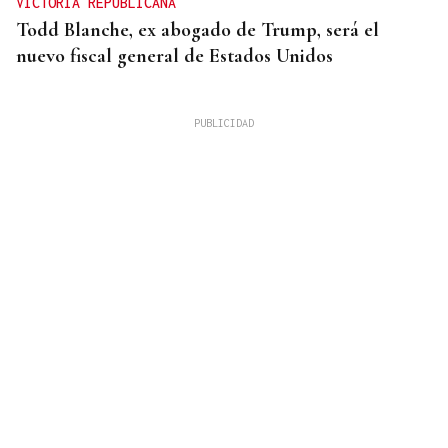
VICTORIA REPUBLICANA
Todd Blanche, ex abogado de Trump, será el
nuevo fiscal general de Estados Unidos
FUTBOL SALA MASCULINO
La Gallega publica el calendario provisional de
Tercera División