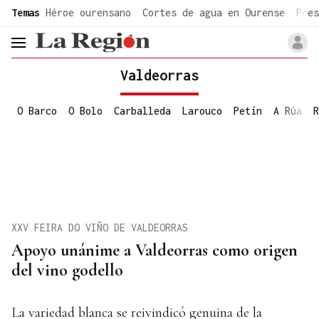
common.go-to-content
Temas
Héroe ourensano
Cortes de agua en Ourense
Pres
header.menu.open
Valdeorras
O Barco
O Bolo
Carballeda
Larouco
Petín
A Rúa
R
XXV FEIRA DO VIÑO DE VALDEORRAS
Apoyo unánime a Valdeorras como origen
del vino godello
La variedad blanca se reivindicó genuina de la