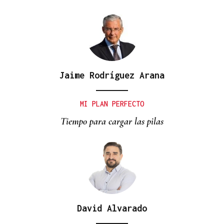
Jaime Rodríguez Arana
COMUNICACIÓN CON LA CAPITAL
La comarca de Valdeorras recupera el bus directo
MI PLAN PERFECTO
a Madrid en verano
Tiempo para cargar las pilas
David Alvarado