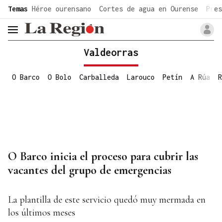
common.go-to-content
Temas
Héroe ourensano
Cortes de agua en Ourense
Pres
header.menu.open
Valdeorras
O Barco
O Bolo
Carballeda
Larouco
Petín
A Rúa
R
O Barco inicia el proceso para cubrir las
vacantes del grupo de emergencias
La plantilla de este servicio quedó muy mermada en
los últimos meses