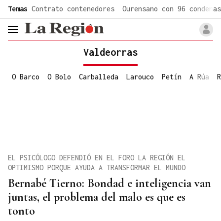
common.go-to-content
Temas
Contrato contenedores
Ourensano con 96 condenas
header.menu.open
Valdeorras
O Barco
O Bolo
Carballeda
Larouco
Petín
A Rúa
R
EL PSICÓLOGO DEFENDIÓ EN EL FORO LA REGIÓN EL
OPTIMISMO PORQUE AYUDA A TRANSFORMAR EL MUNDO
Bernabé Tierno: Bondad e inteligencia van
juntas, el problema del malo es que es
tonto