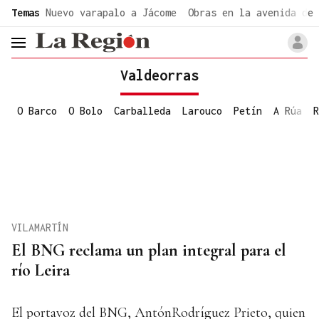
common.go-to-content
Temas
Nuevo varapalo a Jácome
Obras en la avenida de 
header.menu.open
Valdeorras
O Barco
O Bolo
Carballeda
Larouco
Petín
A Rúa
R
VILAMARTÍN
El BNG reclama un plan integral para el
río Leira
El portavoz del BNG, AntónRodríguez Prieto, quien