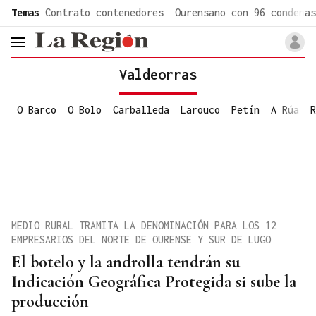
common.go-to-content
Temas
Contrato contenedores
Ourensano con 96 condenas
header.menu.open
Valdeorras
O Barco
O Bolo
Carballeda
Larouco
Petín
A Rúa
R
MEDIO RURAL TRAMITA LA DENOMINACIÓN PARA LOS 12
EMPRESARIOS DEL NORTE DE OURENSE Y SUR DE LUGO
El botelo y la androlla tendrán su
Indicación Geográfica Protegida si sube la
producción