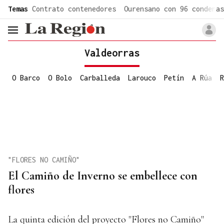
common.go-to-content
Temas
Contrato contenedores
Ourensano con 96 condenas
header.menu.open
Valdeorras
O Barco
O Bolo
Carballeda
Larouco
Petín
A Rúa
R
"FLORES NO CAMIÑO"
El Camiño de Inverno se embellece con
flores
La quinta edición del proyecto "Flores no Camiño"