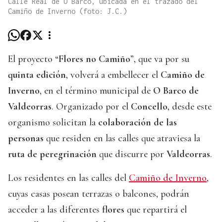
Calle Real de O Barco, ubicada en el trazado del
Camiño de Inverno (foto: J.C.)
El proyecto “
Flores no Camiño
”, que va por su
quinta edición
, volverá a embellecer el
Camiño de
Inverno
, en el término municipal de
O Barco de
Valdeorras
. Organizado por el
Concello
, desde este
organismo solicitan la
colaboración de las
personas
que residen en las calles que atraviesa la
ruta de peregrinación
que discurre por
Valdeorras
.
Los residentes en las calles del
Camiño de Inverno
,
cuyas casas posean terrazas o balcones, podrán
acceder a las diferentes
flores
que repartirá el