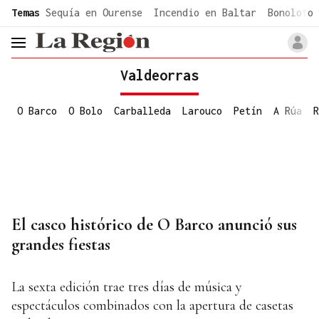
common.go-to-content
Temas
Sequía en Ourense
Incendio en Baltar
Bonoloto 
header.menu.open
Valdeorras
O Barco
O Bolo
Carballeda
Larouco
Petín
A Rúa
R
El casco histórico de O Barco anunció sus
grandes fiestas
La sexta edición trae tres días de música y
espectáculos combinados con la apertura de casetas