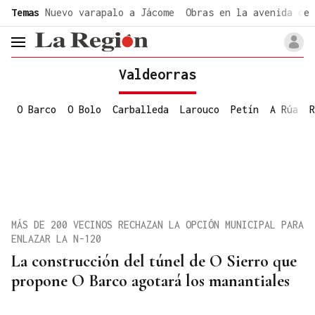
common.go-to-content
Temas
Nuevo varapalo a Jácome
Obras en la avenida de 
header.menu.open
Valdeorras
O Barco
O Bolo
Carballeda
Larouco
Petín
A Rúa
R
MÁS DE 200 VECINOS RECHAZAN LA OPCIÓN MUNICIPAL PARA
ENLAZAR LA N-120
La construcción del túnel de O Sierro que
propone O Barco agotará los manantiales