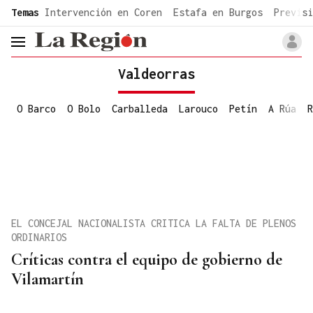
common.go-to-content
Temas
Intervención en Coren
Estafa en Burgos
Previsi
header.menu.open
Valdeorras
O Barco
O Bolo
Carballeda
Larouco
Petín
A Rúa
R
EL CONCEJAL NACIONALISTA CRITICA LA FALTA DE PLENOS
ORDINARIOS
Críticas contra el equipo de gobierno de
Vilamartín