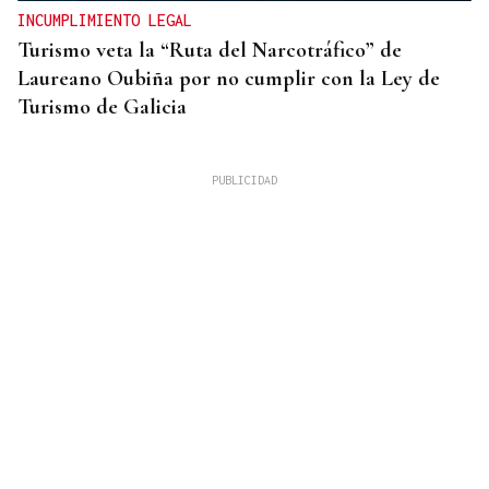
INCUMPLIMIENTO LEGAL
Turismo veta la “Ruta del Narcotráfico” de
Laureano Oubiña por no cumplir con la Ley de
Turismo de Galicia
QUEN CHO DIXO
¿Sabe usted que lo de los incendios y las vías del
tren sigue igual que el año pasado?