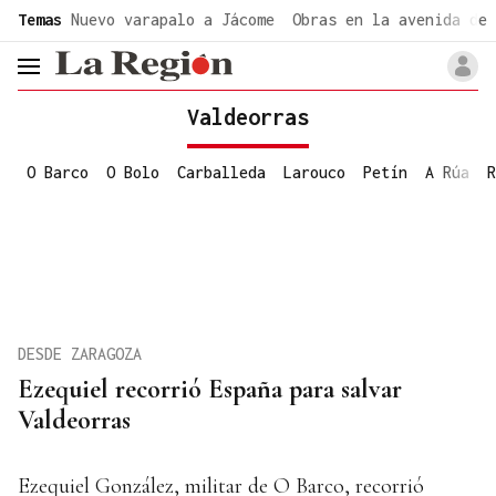
common.go-to-content
Temas
Nuevo varapalo a Jácome
Obras en la avenida de 
header.menu.open
Valdeorras
O Barco
O Bolo
Carballeda
Larouco
Petín
A Rúa
R
DESDE ZARAGOZA
Ezequiel recorrió España para salvar
Valdeorras
Ezequiel González, militar de O Barco, recorrió