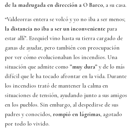
de la madrugada en dirección a O Barco
, a su casa.
“Valdeorras entera se volcó y yo no iba a ser menos;
la distancia no iba a ser un inconveniente
para
estar allí”. Ezequiel vino hasta su tierra cargado de
ganas de ayudar, pero también con preocupación
por ver cómo evolucionaban los incendios. Una
situación que admite como
”muy dura”
y de lo más
difícil que le ha tocado afrontar en la vida. Durante
los incendios trató de mantener la calma en
situaciones de tensión, ayudando junto a sus amigos
en los pueblos. Sin embargo, al despedirse de sus
padres y conocidos,
rompió en lágrimas
, agotado
por todo lo vivido.