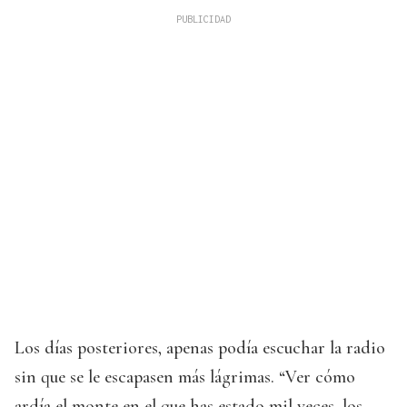
Los días posteriores, apenas podía escuchar la radio
sin que se le escapasen más lágrimas. “Ver cómo
ardía el monte en el que has estado mil veces, los