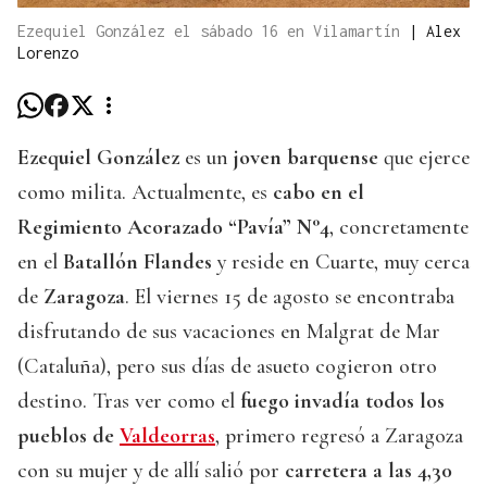
Ezequiel González el sábado 16 en Vilamartín
|
Alex
Lorenzo
Ezequiel González
es un
joven barquense
que ejerce
como milita. Actualmente, es
cabo en el
Regimiento Acorazado “Pavía” N°4
, concretamente
en el
Batallón Flandes
y reside en Cuarte, muy cerca
de
Zaragoza
. El viernes 15 de agosto se encontraba
disfrutando de sus vacaciones en Malgrat de Mar
(Cataluña), pero sus días de asueto cogieron otro
destino. Tras ver como el
fuego invadía todos los
pueblos de
Valdeorras
, primero regresó a Zaragoza
con su mujer y de allí salió por
carretera a las 4,30