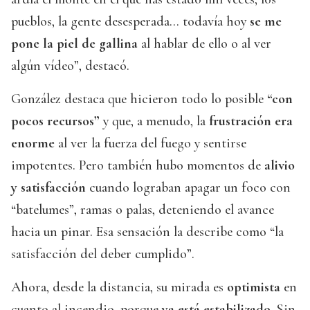
pueblos, la gente desesperada… todavía hoy
se me
pone la piel de gallina
al hablar de ello o al ver
algún vídeo”, destacó.
González destaca que hicieron todo lo posible
“con
pocos recursos”
y que, a menudo, la
frustración era
enorme
al ver la fuerza del fuego y sentirse
impotentes. Pero también hubo momentos de
alivio
y satisfacción
cuando lograban apagar un foco con
“batelumes”, ramas o palas, deteniendo el avance
hacia un pinar. Esa sensación la describe como “la
satisfacción del deber cumplido”.
Ahora, desde la distancia, su mirada es
optimista
en
cuanto al incendio, porque
ya está estabilizado
. Sin