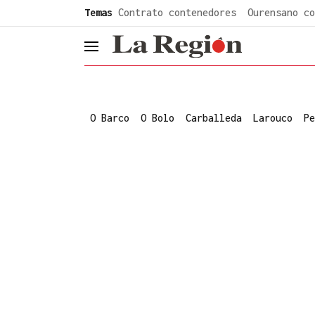
common.go-to-content
Temas
Contrato contenedores
Ourensano co
header.menu.open
O Barco
O Bolo
Carballeda
Larouco
Pe