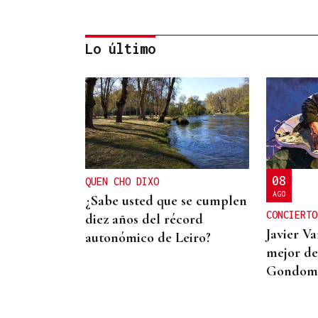
Lo último
DISTRIBUIDORA FAMILIAR
Gaseosas Roca, medio siglo
creciendo junto a
Valdeorras y Coca-Cola
08
QUEN CHO DIXO
AGO
¿Sabe usted que se cumplen
CONCIERTO
diez años del récord
Javier Va
autonómico de Leiro?
mejor de
Gondom