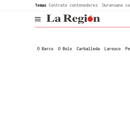
common.go-to-content
Temas
Contrato contenedores
Ourensano co
header.menu.open
O Barco
O Bolo
Carballeda
Larouco
Pe