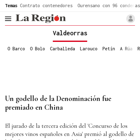
common.go-to-content
Temas
Contrato contenedores
Ourensano con 96 condenas
header.menu.open
Valdeorras
O Barco
O Bolo
Carballeda
Larouco
Petín
A Rúa
R
Un godello de la Denominación fue
premiado en China
El jurado de la tercera edición del 'Concurso de los
mejores vinos españoles en Asia' premió al godello de