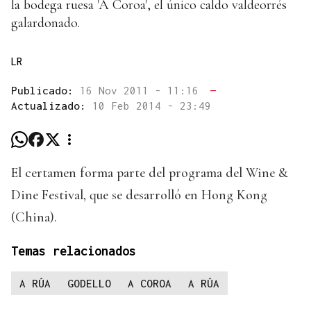
la bodega ruesa 'A Coroa', el único caldo valdeorrés
galardonado.
LR
Publicado:
16 Nov 2011 - 11:16
—
Actualizado:
10 Feb 2014 - 23:49
El certamen forma parte del programa del Wine &
Dine Festival, que se desarrolló en Hong Kong
(China).
Temas relacionados
A RÚA
GODELLO
A COROA
A RÚA