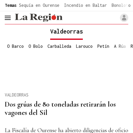
common.go-to-content
Temas
Sequía en Ourense
Incendio en Baltar
Bonoloto 
header.menu.open
Valdeorras
O Barco
O Bolo
Carballeda
Larouco
Petín
A Rúa
R
VALDEORRAS
Dos grúas de 80 toneladas retirarán los
vagones del Sil
La Fiscalía de Ourense ha abierto diligencias de oficio