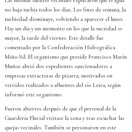
Las mismas fuentes vecinales explicaron que el agua
no baja turbia todos los días. Los fines de semana, la
turbiedad disminuye, volviendo a aparecer el lunes.
Hay un día y un momento en los que la suciedad es
mayor, la tarde del viernes. Este detalle fue
comentado por la Confederación Hidrográfica
Miño-Sil. El organismo que preside Francisco Marín
Muñoz abrió dos expedientes sancionadores a
empresas extractoras de pizarra, motivados en
vertidos realizados a afluentes del río Leira, según
informó este organismo.
Fueron abiertos después de que el personal de la
Guardería Fluvial visitase la zona y tras escuchar las
quejas vecinales. También se personaron en este