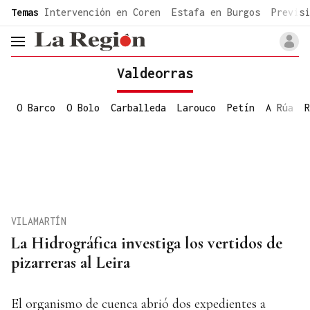
common.go-to-content
Temas
Intervención en Coren
Estafa en Burgos
Previsi
header.menu.open
Valdeorras
O Barco
O Bolo
Carballeda
Larouco
Petín
A Rúa
R
VILAMARTÍN
La Hidrográfica investiga los vertidos de
pizarreras al Leira
El organismo de cuenca abrió dos expedientes a