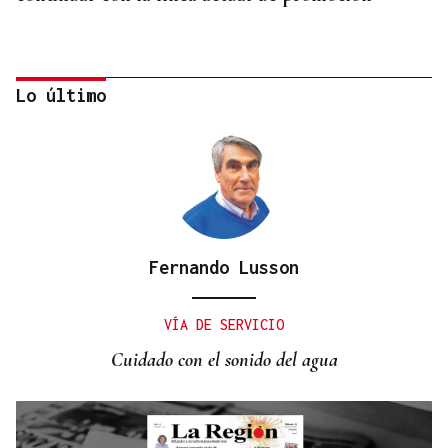
Lo último
Fernando Lusson
DISTRIBUIDORA FAMILIAR
Gaseosas Roca, medio siglo creciendo junto a
VÍA DE SERVICIO
Valdeorras y Coca-Cola
Cuidado con el sonido del agua