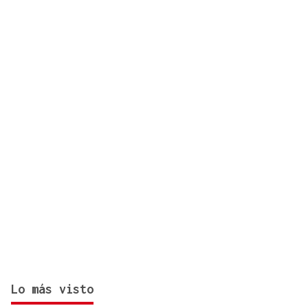
españoles o adoptará medidas proporcionales
Lo más visto