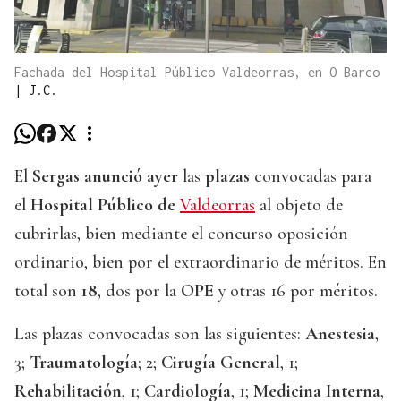
Fachada del Hospital Público Valdeorras, en O Barco
|
J.C.
El
Sergas anunció ayer
las
plazas
convocadas para
el
Hospital Público de
Valdeorras
al objeto de
cubrirlas, bien mediante el concurso oposición
ordinario, bien por el extraordinario de méritos. En
total son
18
, dos por la
OPE
y otras 16 por méritos.
Las plazas convocadas son las siguientes:
Anestesia
,
3;
Traumatología
; 2;
Cirugía General
, 1;
Rehabilitación
, 1;
Cardiología
, 1;
Medicina Interna
,