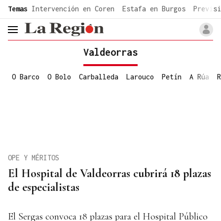
common.go-to-content
Temas
Intervención en Coren
Estafa en Burgos
Previsi
header.menu.open
Valdeorras
O Barco
O Bolo
Carballeda
Larouco
Petín
A Rúa
R
OPE Y MÉRITOS
El Hospital de Valdeorras cubrirá 18 plazas
de especialistas
El Sergas convoca 18 plazas para el Hospital Público