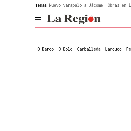
common.go-to-content
Temas
Nuevo varapalo a Jácome
Obras en l
header.menu.open
O Barco
O Bolo
Carballeda
Larouco
Pe