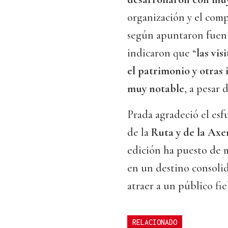
organización y el comp
según apuntaron fuent
indicaron que “
las vis
el patrimonio y otras
muy notable
, a pesar 
Prada agradeció el esf
de la
Ruta y de la Axe
edición ha puesto de m
en un destino consoli
atraer a un público fie
RELACIONADO