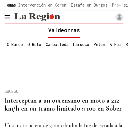
common.go-to-content
Temas
Intervención en Coren
Estafa en Burgos
Previsi
header.menu.open
Valdeorras
O Barco
O Bolo
Carballeda
Larouco
Petín
A Rúa
R
SUCESO
Interceptan a un ourensano en moto a 212
km/h en un tramo limitado a 100 en Sober
Una motocicleta de gran cilindrada fue detectada a la