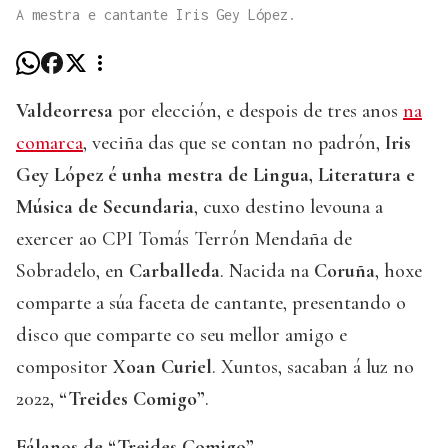
A mestra e cantante Iris Gey López.
Valdeorresa
por elección, e despois de tres anos
na
comarca
, veciña das que se contan no padrón,
Iris
Gey López é unha mestra de Lingua, Literatura e
Música de Secundaria
, cuxo destino levouna a
exercer ao CPI Tomás Terrón Mendaña de
Sobradelo, en
Carballeda
. Nacida na
Coruña
, hoxe
comparte a súa faceta de cantante, presentando o
disco que comparte co seu mellor amigo e
compositor
Xoan Curiel
. Xuntos, sacaban á luz no
2022,
“Treides Comigo”
.
Fálanos de “Treides Comigo”…