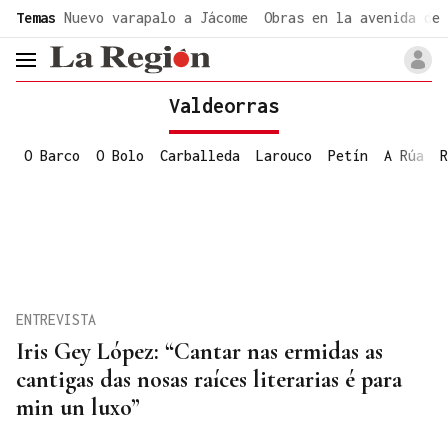
common.go-to-content
Temas
Nuevo varapalo a Jácome
Obras en la avenida de 
header.menu.open
Valdeorras
O Barco
O Bolo
Carballeda
Larouco
Petín
A Rúa
R
ENTREVISTA
Iris Gey López: “Cantar nas ermidas as
cantigas das nosas raíces literarias é para
min un luxo”