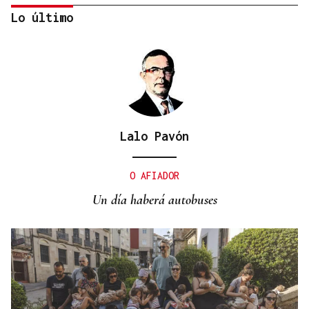
Lo último
Lalo Pavón
DISTRIBUIDORA FAMILIAR
Gaseosas Roca, medio siglo creciendo junto a
O AFIADOR
Valdeorras y Coca-Cola
Un día haberá autobuses