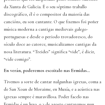
da Xunta de Galicia. É o seu séptimo traballo
discográfico, él é o compositor da maioría das
cancións, eu son cantante. O que fixemos foi poñer
música moderna a cantigas medievais galego-
portuguesas e desde o periodo trovadoresco, do
século doce ao catorce, musicalizamos cantigas da
nosa literatura. “Treides” significa “vide”, é dicir,
“vide comigo”.
En verán, poderemos escoitalo nas Ermidas…
Tivemos a sorte de cantar nalgunhas igrexas, coma a
de San Xoan de Moraime, en Muxía, e a acústica nas
igrexas sempre é maravillosa. Poder facelo nas
Ermidas é un luxo, o 3 de agosto cantaremos nun