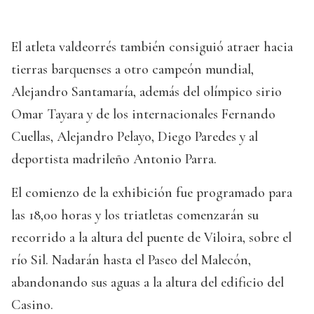
El atleta valdeorrés también consiguió atraer hacia
tierras barquenses a otro campeón mundial,
Alejandro Santamaría, además del olímpico sirio
Omar Tayara y de los internacionales Fernando
Cuellas, Alejandro Pelayo, Diego Paredes y al
deportista madrileño Antonio Parra.
El comienzo de la exhibición fue programado para
las 18,00 horas y los triatletas comenzarán su
recorrido a la altura del puente de Viloira, sobre el
río Sil. Nadarán hasta el Paseo del Malecón,
abandonando sus aguas a la altura del edificio del
Casino.