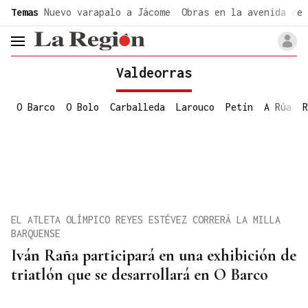
common.go-to-content
Temas
Nuevo varapalo a Jácome
Obras en la avenida de 
header.menu.open
Valdeorras
O Barco
O Bolo
Carballeda
Larouco
Petín
A Rúa
R
EL ATLETA OLÍMPICO REYES ESTÉVEZ CORRERÁ LA MILLA
BARQUENSE
Iván Raña participará en una exhibición de
triatlón que se desarrollará en O Barco