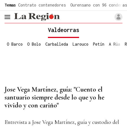
common.go-to-content
Temas
Contrato contenedores
Ourensano con 96 condenas
header.menu.open
Valdeorras
O Barco
O Bolo
Carballeda
Larouco
Petín
A Rúa
R
Jose Vega Martínez, guía: "Cuento el
santuario siempre desde lo que yo he
vivido y con cariño"
Entrevista a Jose Vega Martínez, guía y custodio del