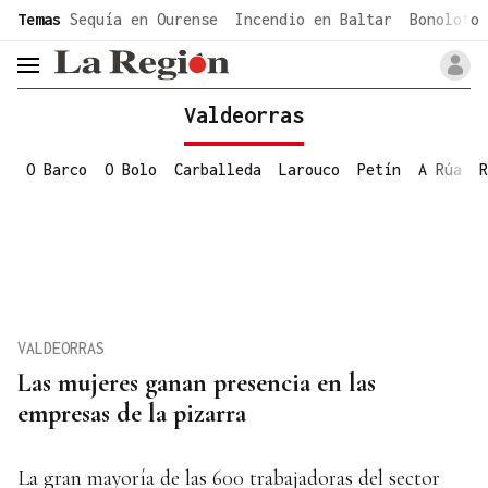
common.go-to-content
Temas
Sequía en Ourense
Incendio en Baltar
Bonoloto 
header.menu.open
Valdeorras
O Barco
O Bolo
Carballeda
Larouco
Petín
A Rúa
R
VALDEORRAS
Las mujeres ganan presencia en las
empresas de la pizarra
La gran mayoría de las 600 trabajadoras del sector