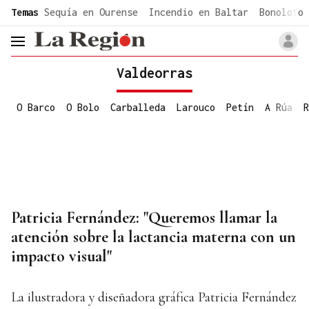
common.go-to-content
Temas
Sequía en Ourense
Incendio en Baltar
Bonoloto 
header.menu.open
Valdeorras
O Barco
O Bolo
Carballeda
Larouco
Petín
A Rúa
R
Patricia Fernández: "Queremos llamar la
atención sobre la lactancia materna con un
impacto visual"
La ilustradora y diseñadora gráfica Patricia Fernández