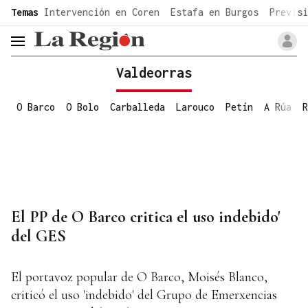
common.go-to-content
Temas
Intervención en Coren
Estafa en Burgos
Previsi
header.menu.open
Valdeorras
O Barco
O Bolo
Carballeda
Larouco
Petín
A Rúa
R
El PP de O Barco critica el uso indebido'
del GES
El portavoz popular de O Barco, Moisés Blanco,
criticó el uso 'indebido' del Grupo de Emerxencias