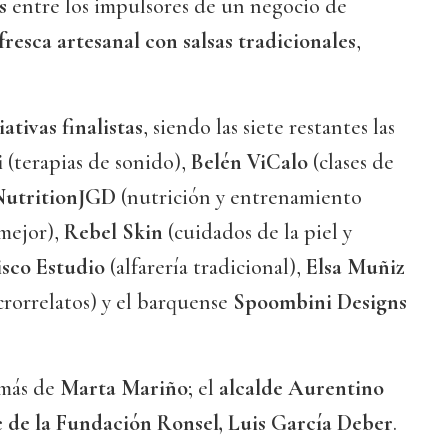
s
entre los impulsores de un negocio de
resca artesanal con salsas tradicionales
,
iativas finalistas
, siendo las siete restantes las
i
(terapias de sonido),
Belén ViCalo
(clases de
NutritionJGD
(nutrición y entrenamiento
 mejor),
Rebel Skin
(cuidados de la piel y
isco Estudio
(alfarería tradicional),
Elsa Muñiz
crorrelatos) y el barquense
Spoombini Designs
emás de
Marta Mariño
; el
alcalde Aurentino
 de la Fundación Ronsel, Luis García Deber
.