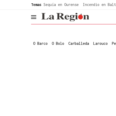
common.go-to-content
Temas
Sequía en Ourense
Incendio en Balt
header.menu.open
O Barco
O Bolo
Carballeda
Larouco
Pe