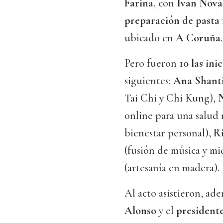
Farina
, con
Iván Nová
preparación de pasta f
ubicado en
A Coruña
.
Pero fueron
10 las inic
siguientes:
Ana Shant
Tai Chi y Chi Kung),
online para una salud
bienestar personal),
R
(fusión de música y mi
(artesanía en madera).
Al acto asistieron, ad
Alonso
y el
presidente