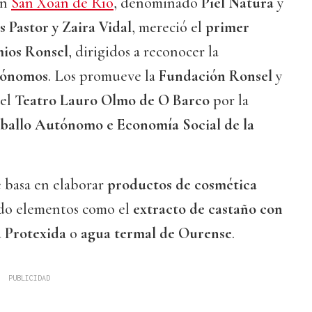
en
San Xoán de Río
, denominado
Piel Natura
y
s Pastor y Zaira Vidal
, mereció el
primer
mios Ronsel
, dirigidos a reconocer la
tónomos
. Los promueve la
Fundación Ronsel
y
 el
Teatro Lauro Olmo de O Barco
por la
aballo Autónomo e Economía Social de la
e basa en elaborar
productos de cosmética
ndo elementos como el
extracto de castaño con
a Protexida
o
agua termal de Ourense
.