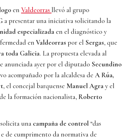
logo
en
Valdeorras
llevó al grupo
G
a presentar una iniciativa solicitando la
nidad especializada
en el diagnóstico y
enfermedad en
Valdeorras
por el
Sergas
, que
ra toda Galicia
. La propuesta elevada al
e anunciada ayer por el diputado
Secundino
uvo acompañado por la alcaldesa de
A Rúa,
rt
, el concejal barquense
Manuel Agra
y el
de la formación nacionalista,
Roberto
solicita una
campaña de control
“das
o e de cumprimento da normativa de