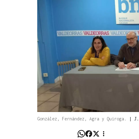
González, Fernández, Agra y Quiroga.
|
J.