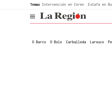
common.go-to-content
Temas
Intervención en Coren
Estafa en Bu
header.menu.open
O Barco
O Bolo
Carballeda
Larouco
Pe