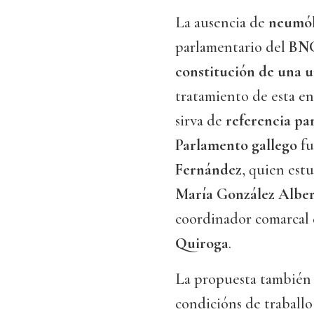
La ausencia de
neumó
parlamentario del
BN
constitución de una u
tratamiento de esta 
sirva de
referencia pa
Parlamento gallego
fu
Fernández
, quien est
María González Albe
coordinador comarcal 
Quiroga
.
La propuesta también 
condicións de traball