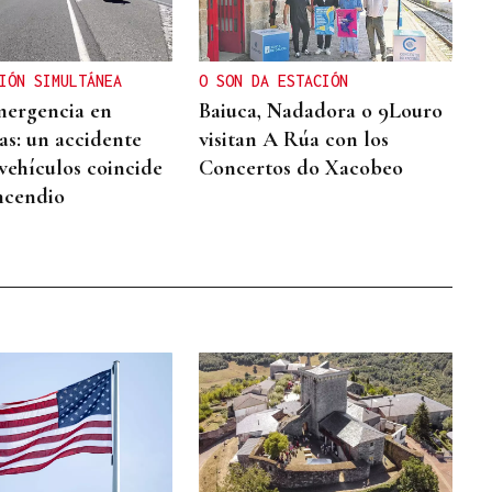
IÓN SIMULTÁNEA
O SON DA ESTACIÓN
mergencia en
Baiuca, Nadadora o 9Louro
as: un accidente
visitan A Rúa con los
 vehículos coincide
Concertos do Xacobeo
ncendio