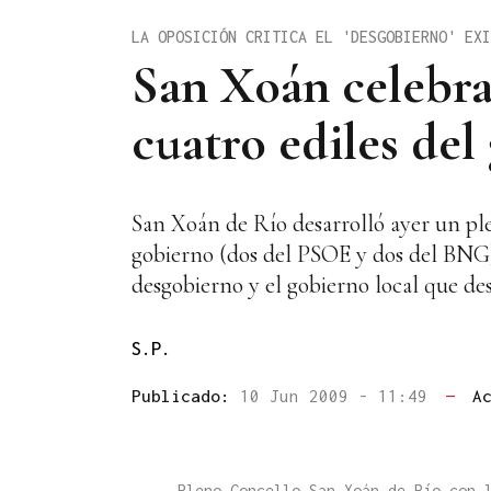
LA OPOSICIÓN CRITICA EL 'DESGOBIERNO' EXI
San Xoán celebra
cuatro ediles de
San Xoán de Río desarrolló ayer un ple
gobierno (dos del PSOE y dos del BNG). 
desgobierno y el gobierno local que des
S.P.
Publicado:
10 Jun 2009 - 11:49
—
A
Pleno Concello San Xoán de Río con 