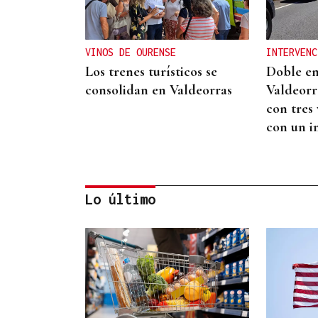
VINOS DE OURENSE
INTERVENC
Los trenes turísticos se
Doble e
consolidan en Valdeorras
Valdeorr
con tres
con un i
Lo último
ASOCIACIONES EMPRESARIALES
La Asociación Empresarial
de Valdeorras busca
continuar con la línea