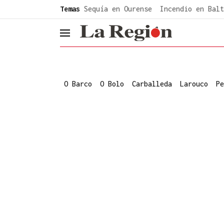
common.go-to-content
Temas
Sequía en Ourense
Incendio en Balt
header.menu.open
O Barco
O Bolo
Carballeda
Larouco
Pe