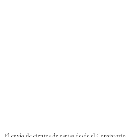
El envío de cientos de cartas desde el Consistorio