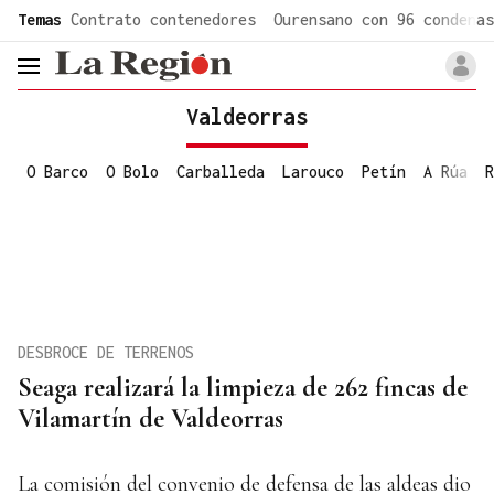
common.go-to-content
Temas
Contrato contenedores
Ourensano con 96 condenas
header.menu.open
Valdeorras
O Barco
O Bolo
Carballeda
Larouco
Petín
A Rúa
R
DESBROCE DE TERRENOS
Seaga realizará la limpieza de 262 fincas de
Vilamartín de Valdeorras
La comisión del convenio de defensa de las aldeas dio