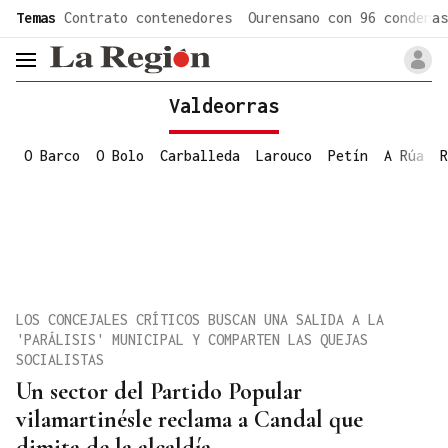
common.go-to-content
Temas
Contrato contenedores
Ourensano con 96 condenas
header.menu.open
Valdeorras
O Barco
O Bolo
Carballeda
Larouco
Petín
A Rúa
R
LOS CONCEJALES CRÍTICOS BUSCAN UNA SALIDA A LA
'PARÁLISIS' MUNICIPAL Y COMPARTEN LAS QUEJAS
SOCIALISTAS
Un sector del Partido Popular
vilamartinésle reclama a Candal que
dimita de la alcaldía