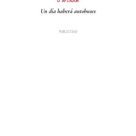
O AFIADOR
Un día haberá autobuses
MADRES LACTANTES
Una "tetada" en Ourense para hacer visible la
lactancia