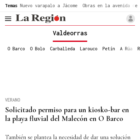
common.go-to-content
Temas
Nuevo varapalo a Jácome
Obras en la avenida de 
header.menu.open
Valdeorras
O Barco
O Bolo
Carballeda
Larouco
Petín
A Rúa
R
VERANO
Solicitado permiso para un kiosko-bar en
la playa fluvial del Malecón en O Barco
También se plantea la necesidad de dar una solución