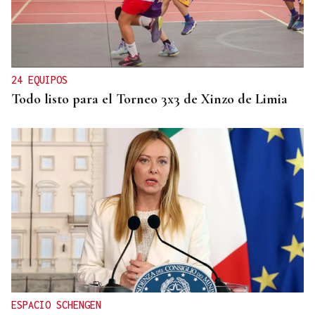
DISTRIBUIDORA FAMILIAR
Gaseosas Roca, medio siglo creciendo junto a
Valdeorras y Coca-Cola
24 EQUIPOS
Todo listo para el Torneo 3x3 de Xinzo de Limia
ESPACIO SCHENGEN