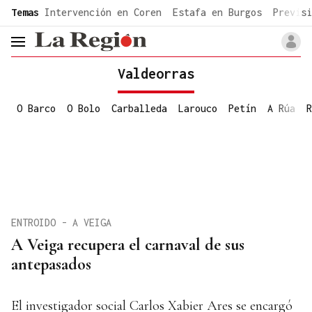
common.go-to-content
Temas
Intervención en Coren
Estafa en Burgos
Previsi
header.menu.open
Valdeorras
O Barco
O Bolo
Carballeda
Larouco
Petín
A Rúa
R
ENTROIDO - A VEIGA
A Veiga recupera el carnaval de sus
antepasados
El investigador social Carlos Xabier Ares se encargó