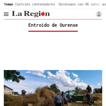
common.go-to-content
Temas
Contrato contenedores
Ourensano con 96 condenas
header.menu.open
Entroido de Ourense