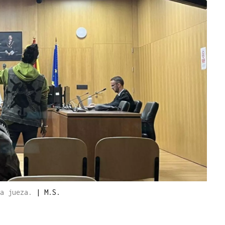
la jueza.
|
M.S.