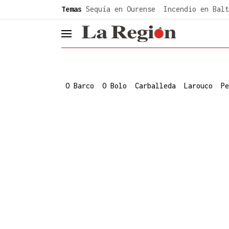
common.go-to-content
Temas
Sequía en Ourense
Incendio en Balt
header.menu.open
O Barco
O Bolo
Carballeda
Larouco
Pe