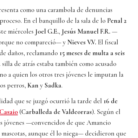
 presenta como una carambola de denuncias
roceso. En el banquillo de la sala de lo
Penal 2
ste miércoles
Joel G.E.
,
Jesús Manuel F.R.
—
porque no compareció— y
Nieves V.V.
El fiscal
o de daños, reclamando
15 meses de multa a seis
la silla de atrás estaba también como acusado
ino a quien los otros tres jóvenes le imputan la
dos perros,
Kan
y
Sadka
.
lidad que se juzgó ocurrió la tarde del
16 de
Casaio
(
Carballeda de Valdeorras
). Según el
 tres jóvenes —convencidos de que Amancio
s mascotas, aunque él lo niega— decidieron que