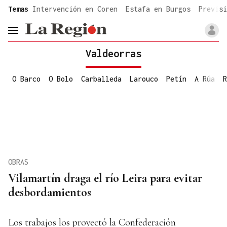
common.go-to-content
Temas
Intervención en Coren
Estafa en Burgos
Previsi
header.menu.open
Valdeorras
O Barco
O Bolo
Carballeda
Larouco
Petín
A Rúa
R
OBRAS
Vilamartín draga el río Leira para evitar
desbordamientos
Los trabajos los proyectó la Confederación