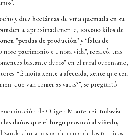
amos”.
 ocho y diez hectáreas de viña quemada en su
sponden a,
aproximadamente,
100.000 kilos de
onen ”perdas de produción” y “falta de
 o noso patrimonio e a nosa vida”, recalcó, tras
omentos bastante duros” en el rural ourensano,
ltores. “É moita xente a afectada, xente que ten
men, que van comer as vacas?”, se preguntó
 Denominación de Origen Monterrei,
todavía
o los daños que el fuego provocó al viñedo,
alizando ahora mismo de mano de los técnicos