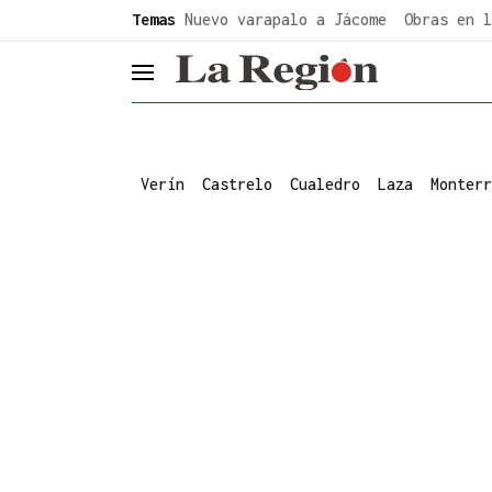
common.go-to-content
Temas
Nuevo varapalo a Jácome
Obras en l
header.menu.open
Verín
Castrelo
Cualedro
Laza
Monterr