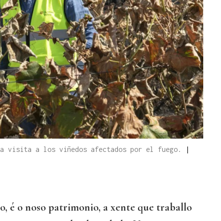
la visita a los viñedos afectados por el fuego.
|
o, é o noso patrimonio, a xente que traballo