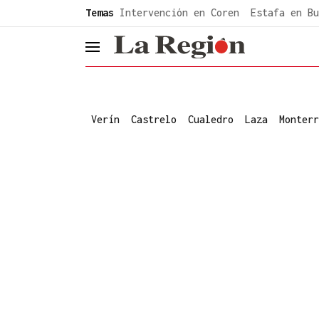
common.go-to-content
Temas
Intervención en Coren
Estafa en Bu
header.menu.open
Verín
Castrelo
Cualedro
Laza
Monterr