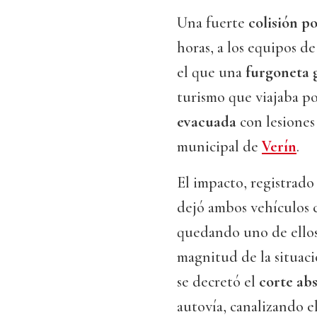
Una fuerte
colisión p
horas, a los equipos d
el que una
furgoneta 
turismo que viajaba po
evacuada
con lesiones
municipal de
Verín
.
El impacto, registrado
dejó ambos vehículos c
quedando uno de ellos 
magnitud de la situació
se decretó el
corte abs
autovía, canalizando e