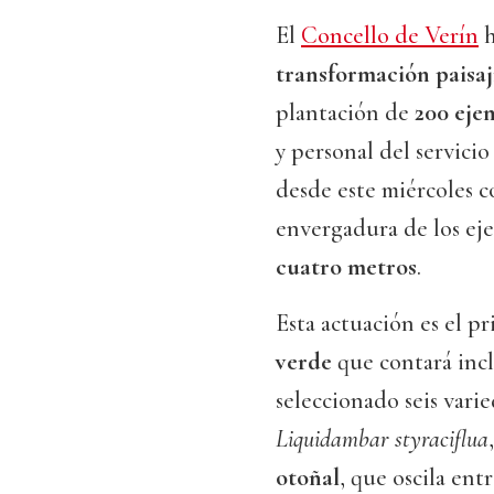
El
Concello de Verín
h
transformación paisaj
plantación de
200 eje
y personal del servicio
desde este miércoles c
envergadura de los eje
cuatro metros
.
Esta actuación es el p
verde
que contará inc
seleccionado seis vari
Liquidambar styraciflua
otoñal
, que oscila entr