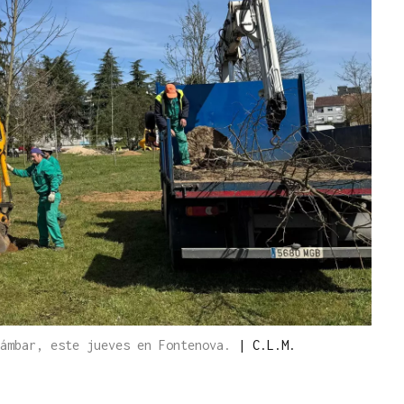
dámbar, este jueves en Fontenova.
|
C.L.M.