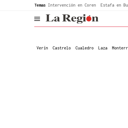
common.go-to-content
Temas
Intervención en Coren
Estafa en Bu
header.menu.open
Verín
Castrelo
Cualedro
Laza
Monterr