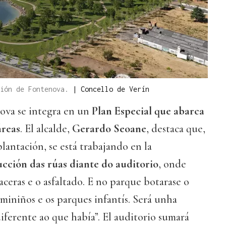
ción de Fontenova.
|
Concello de Verín
ova se integra en un
Plan Especial que abarca
áreas
. El alcalde,
Gerardo Seoane
, destaca que,
plantación, se está trabajando en la
cción das rúas diante do auditorio
, onde
aceras e o asfaltado. E no parque botarase o
aminiños e os parques infantís. Será unha
ferente ao que había”. El auditorio sumará