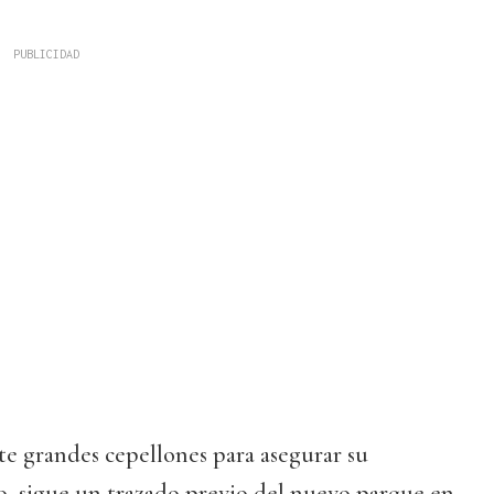
te grandes cepellones para asegurar su
o, sigue un trazado previo del nuevo parque en