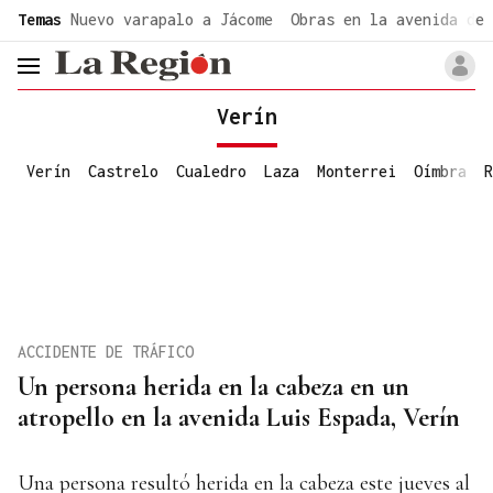
common.go-to-content
Temas
Nuevo varapalo a Jácome
Obras en la avenida de 
header.menu.open
Verín
Verín
Castrelo
Cualedro
Laza
Monterrei
Oímbra
R
ACCIDENTE DE TRÁFICO
Un persona herida en la cabeza en un
atropello en la avenida Luis Espada, Verín
Una persona resultó herida en la cabeza este jueves al