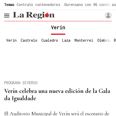
common.go-to-content
Temas
Contrato contenedores
Ourensano con 96 condenas
header.menu.open
Verín
Verín
Castrelo
Cualedro
Laza
Monterrei
Oímbra
R
PROGRAMA DIVERSO
Verín celebra una nueva edición de la Gala
da Igualdade
El Auditorio Municipal de Verín será el escenario de