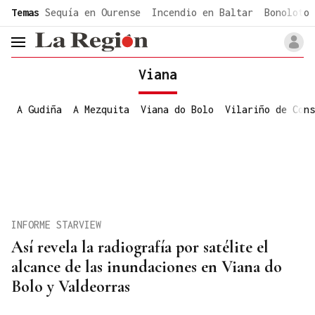
common.go-to-content
Temas
Sequía en Ourense
Incendio en Baltar
Bonoloto 
header.menu.open
Viana
A Gudiña
A Mezquita
Viana do Bolo
Vilariño de Cons
INFORME STARVIEW
Así revela la radiografía por satélite el
alcance de las inundaciones en Viana do
Bolo y Valdeorras