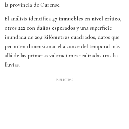
la provincia de Ourense.
El análisis identifica
47 inmuebles en nivel crítico
,
otros
222 con daños esperados
y una superficie
inundada de
20,1 kilómetros cuadrados
, datos que
permiten dimensionar el alcance del temporal más
allá de las primeras valoraciones realizadas tras las
lluvias.