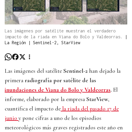
Las imágenes por satélite muestran el verdadero
impacto de la riada en Viana do Bolo y Valdeorras.
|
La Región | Sentinel-2, StarView
Las imágenes del satélite
Sentinel-2
han dejado la
primera
radiografía por satélite de las
inundaciones de Viana do Bolo y Valdeorras
.
El
informe, elaborado por la empresa
StarView
,
cuantifica el impacto de
la riada del pasado 17 de
junio
y pone cifras a uno de los episodios
meteorológicos más graves registrados este año en