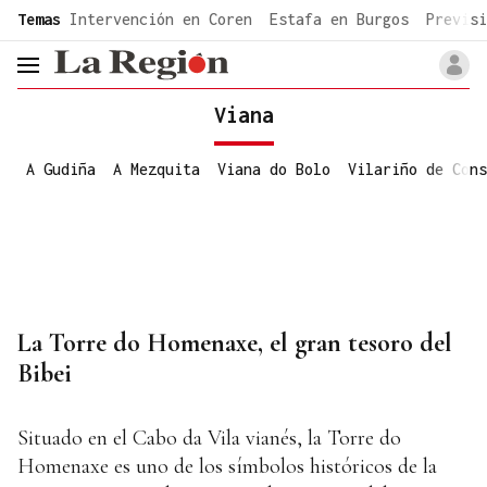
common.go-to-content
Temas
Intervención en Coren
Estafa en Burgos
Previsi
header.menu.open
Viana
A Gudiña
A Mezquita
Viana do Bolo
Vilariño de Cons
La Torre do Homenaxe, el gran tesoro del
Bibei
Situado en el Cabo da Vila vianés, la Torre do
Homenaxe es uno de los símbolos históricos de la