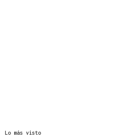
Verín descorcha la XIX Feira do Viño de
Monterrei
Lo más visto