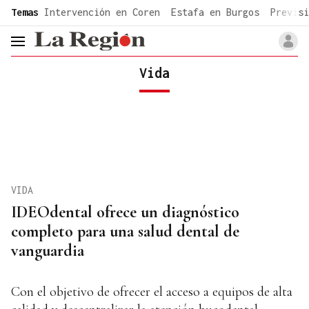
common.go-to-content
Temas
Intervención en Coren
Estafa en Burgos
Previsi
header.menu.open
Vida
VIDA
IDEOdental ofrece un diagnóstico
completo para una salud dental de
vanguardia
Con el objetivo de ofrecer el acceso a equipos de alta